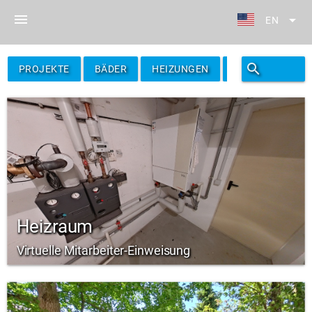
menu
arrow_drop_down
EN
search
filter_alt
PROJEKTE
BÄDER
HEIZUNGEN
FILTER
Heizraum
Virtuelle Mitarbeiter-Einweisung