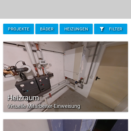
filter_alt
PROJEKTE
BÄDER
HEIZUNGEN
FILTER
Heizraum
Virtuelle Mitarbeiter-Einweisung