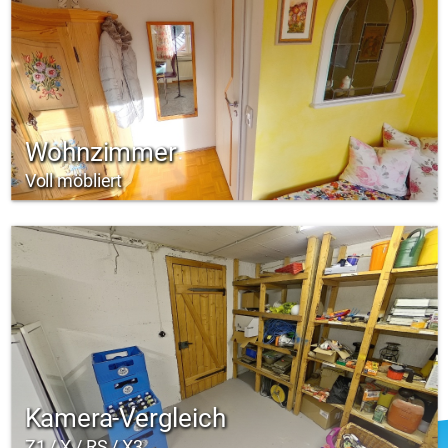
Wohnzimmer
Voll möbliert
Kamera-Vergleich
Z1 / X / RS / X3