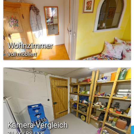
Wohnzimmer
Voll möbliert
Kamera-Vergleich
Z1 / X / RS / X3