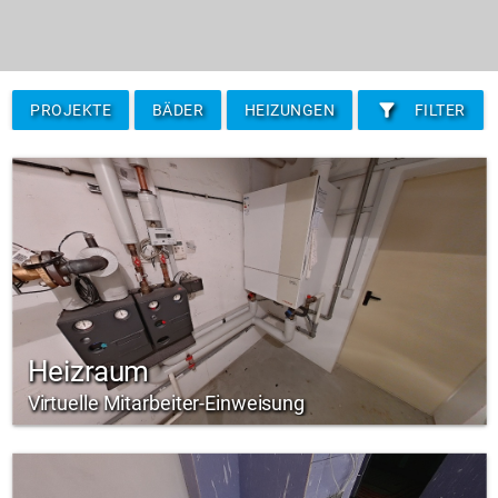
filter_alt
PROJEKTE
BÄDER
HEIZUNGEN
FILTER
Heizraum
Virtuelle Mitarbeiter-Einweisung