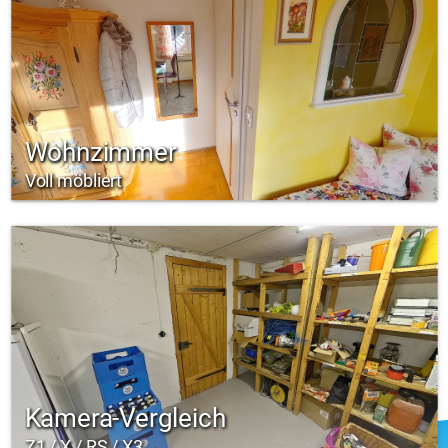
Wohnzimmer
Voll möbliert
Kamera-Vergleich
Z1 / X / RS / X3