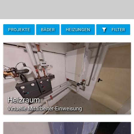
filter_alt
PROJEKTE
BÄDER
HEIZUNGEN
FILTER
Heizraum
Virtuelle Mitarbeiter-Einweisung