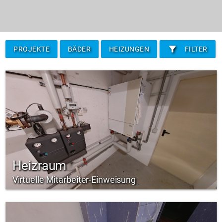
filter_alt
PROJEKTE
BÄDER
HEIZUNGEN
FILTER
Heizraum
Virtuelle Mitarbeiter-Einweisung