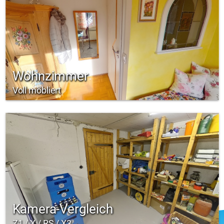
Wohnzimmer
Voll möbliert
Kamera-Vergleich
Z1 / X / RS / X3