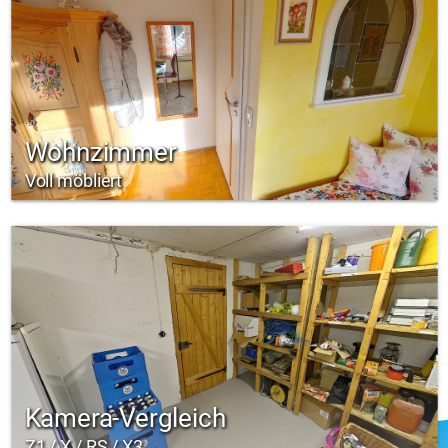
Wohnzimmer
Voll möbliert
Kamera-Vergleich
Z1 / X / RS / X3