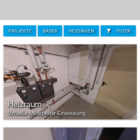
filter_alt
PROJEKTE
BÄDER
HEIZUNGEN
FILTER
Heizraum
Virtuelle Mitarbeiter-Einweisung