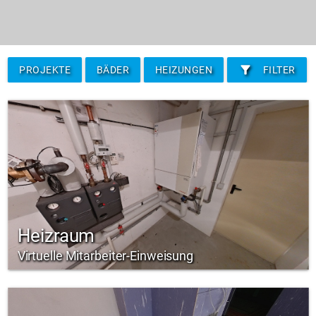
filter_alt
PROJEKTE
BÄDER
HEIZUNGEN
FILTER
Heizraum
Virtuelle Mitarbeiter-Einweisung