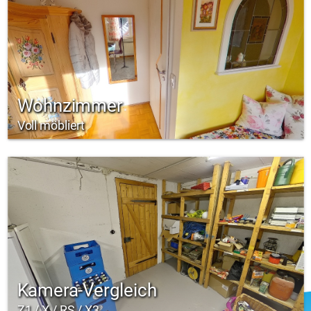
Wohnzimmer
Voll möbliert
Kamera-Vergleich
Z1 / X / RS / X3