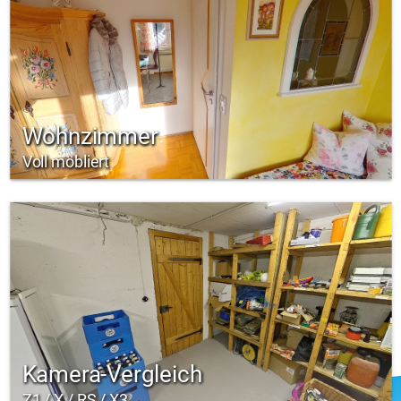
Wohnzimmer
Voll möbliert
Kamera-Vergleich
Z1 / X / RS / X3