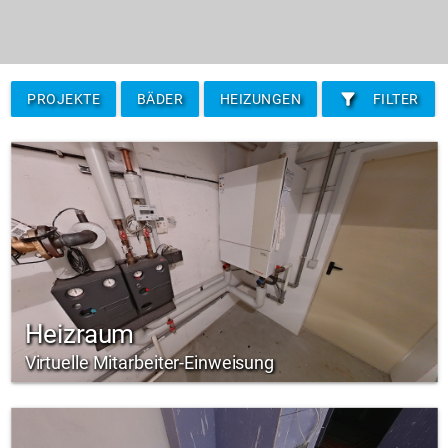
filter_alt
PROJEKTE
BÄDER
HEIZUNGEN
FILTER
Heizraum
Virtuelle Mitarbeiter-Einweisung