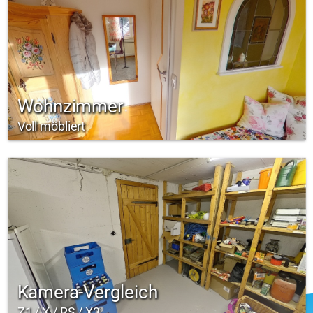
Wohnzimmer
Voll möbliert
Kamera-Vergleich
Z1 / X / RS / X3