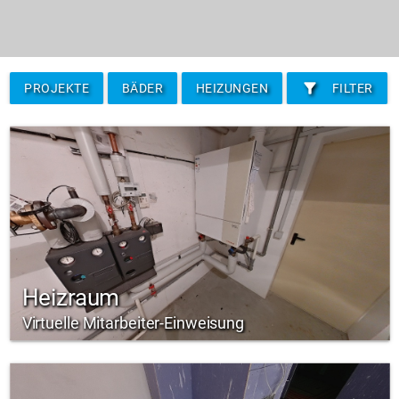
filter_alt
PROJEKTE
BÄDER
HEIZUNGEN
FILTER
Heizraum
Virtuelle Mitarbeiter-Einweisung