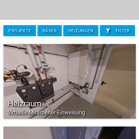
filter_alt
PROJEKTE
BÄDER
HEIZUNGEN
FILTER
Heizraum
Virtuelle Mitarbeiter-Einweisung