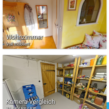
Wohnzimmer
Voll möbliert
Kamera-Vergleich
Z1 / X / RS / X3