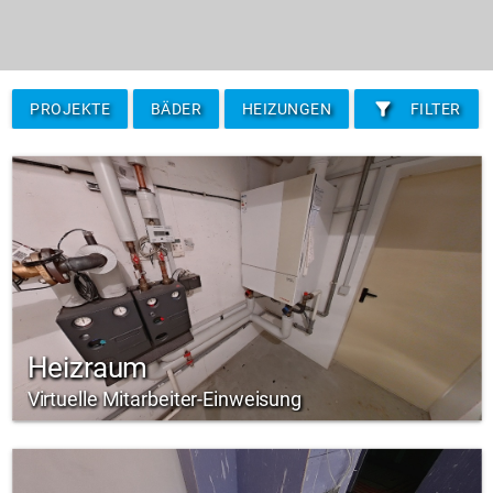
filter_alt
PROJEKTE
BÄDER
HEIZUNGEN
FILTER
Heizraum
Virtuelle Mitarbeiter-Einweisung