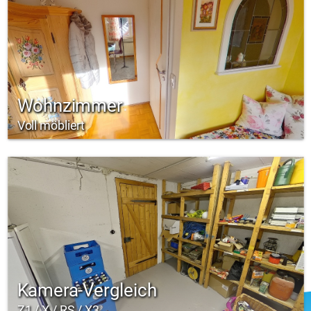
Wohnzimmer
Voll möbliert
Kamera-Vergleich
Z1 / X / RS / X3