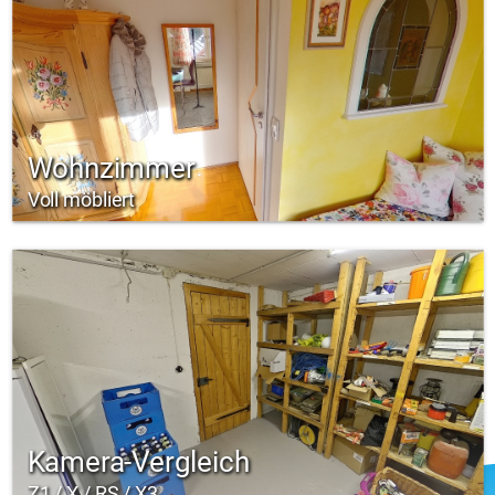
Wohnzimmer
Voll möbliert
Kamera-Vergleich
Z1 / X / RS / X3