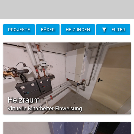
filter_alt
PROJEKTE
BÄDER
HEIZUNGEN
FILTER
Heizraum
Virtuelle Mitarbeiter-Einweisung