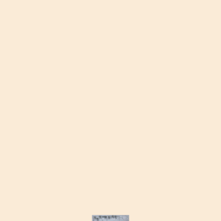
Waschsalon Großenhain
Rundgang
© 2013 - 2026 immersight GmbH |
v.4.31.0