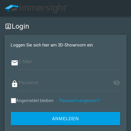
Login
portrait
Loggen Sie sich hier am 3D-Showroom ein:
email
visibility_off
lock
Angemeldet bleiben
-
Passwort vergessen?
ANMELDEN