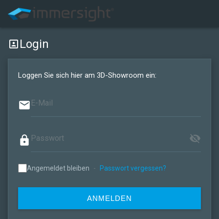
Login
portrait
Loggen Sie sich hier am 3D-Showroom ein:
email
visibility_off
lock
Angemeldet bleiben
-
Passwort vergessen?
ANMELDEN