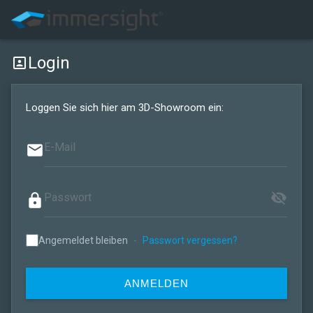
Login
portrait
Loggen Sie sich hier am 3D-Showroom ein:
email
visibility_off
lock
Angemeldet bleiben
-
Passwort vergessen?
ANMELDEN