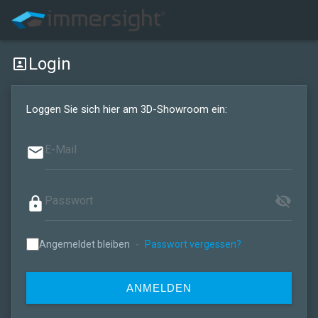
Login
portrait
Loggen Sie sich hier am 3D-Showroom ein:
email
visibility_off
lock
Angemeldet bleiben
-
Passwort vergessen?
ANMELDEN