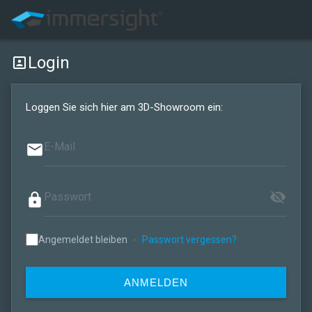
Login
portrait
Loggen Sie sich hier am 3D-Showroom ein:
email
visibility_off
lock
Angemeldet bleiben
-
Passwort vergessen?
ANMELDEN