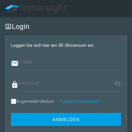
Login
portrait
Loggen Sie sich hier am 3D-Showroom ein:
email
visibility_off
lock
Angemeldet bleiben
-
Passwort vergessen?
ANMELDEN