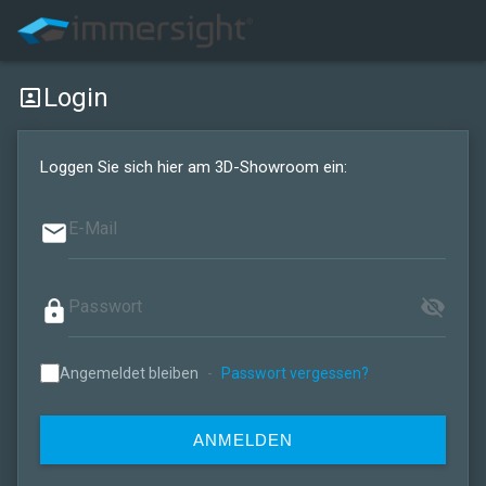
Login
portrait
Loggen Sie sich hier am 3D-Showroom ein:
email
visibility_off
lock
Angemeldet bleiben
-
Passwort vergessen?
ANMELDEN