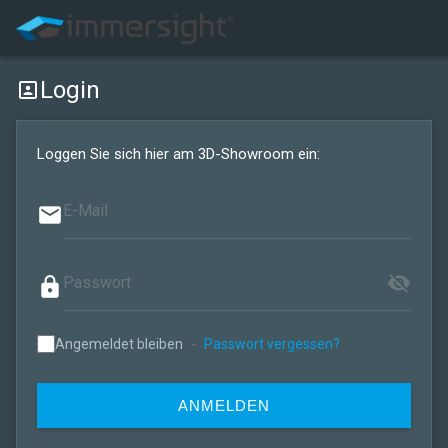
Login
portrait
Loggen Sie sich hier am 3D-Showroom ein:
email
visibility_off
lock
Angemeldet bleiben
-
Passwort vergessen?
ANMELDEN