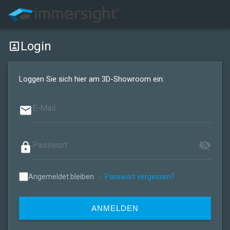
Login
portrait
Loggen Sie sich hier am 3D-Showroom ein:
email
visibility_off
lock
Angemeldet bleiben
-
Passwort vergessen?
ANMELDEN