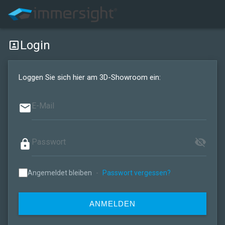
Login
portrait
Loggen Sie sich hier am 3D-Showroom ein:
email
visibility_off
lock
Angemeldet bleiben
-
Passwort vergessen?
ANMELDEN