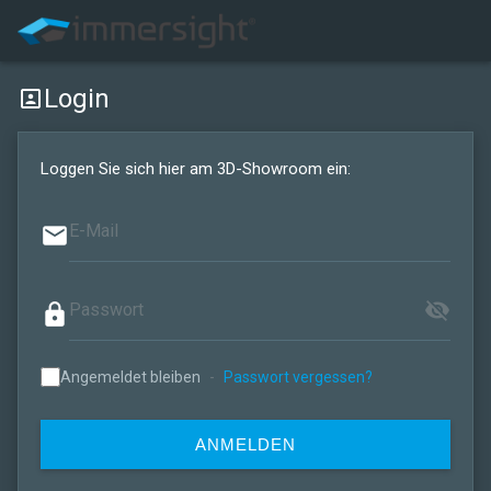
Login
portrait
Loggen Sie sich hier am 3D-Showroom ein:
email
visibility_off
lock
Angemeldet bleiben
-
Passwort vergessen?
ANMELDEN