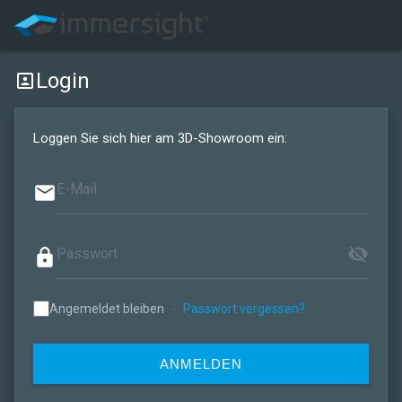
Login
portrait
Loggen Sie sich hier am 3D-Showroom ein:
email
visibility_off
lock
Angemeldet bleiben
-
Passwort vergessen?
ANMELDEN