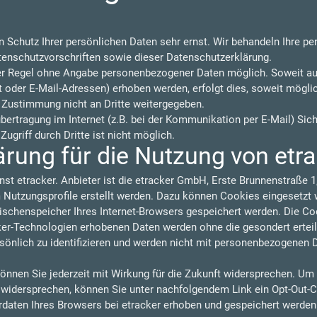
n Schutz Ihrer persönlichen Daten sehr ernst. Wir behandeln Ihre p
tenschutzvorschriften sowie dieser Datenschutzerklärung.
der Regel ohne Angabe personenbezogener Daten möglich. Soweit a
oder E-Mail-Adressen) erhoben werden, erfolgt dies, soweit möglich,
 Zustimmung nicht an Dritte weitergegeben.
übertragung im Internet (z.B. bei der Kommunikation per E-Mail) Sic
ugriff durch Dritte ist nicht möglich.
rung für die Nutzung von etr
nst etracker. Anbieter ist die etracker GmbH, Erste Brunnenstraße
utzungsprofile erstellt werden. Dazu können Cookies eingesetzt w
wischenspeicher Ihres Internet-Browsers gespeichert werden. Die C
cker-Technologien erhobenen Daten werden ohne die gesondert ertei
sönlich zu identifizieren und werden nicht mit personenbezogenen 
önnen Sie jederzeit mit Wirkung für die Zukunft widersprechen. Um
u widersprechen, können Sie unter nachfolgendem Link ein Opt-Out-C
rdaten Ihres Browsers bei etracker erhoben und gespeichert werde