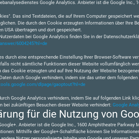
ebanalysedienstes Google Analytics. Anbieter ist die Google Inc.,
ies". Das sind Textdateien, die auf Ihrem Computer gespeichert we
lichen. Die durch den Cookie erzeugten Informationen über Ihre B
en USA übertragen und dort gespeichert.
tzerdaten bei Google Analytics finden Sie in der Datenschutzerkl
s/answer/6004245?hl=de
s durch eine entsprechende Einstellung Ihrer Browser-Software verh
nfalls nicht sämtliche Funktionen dieser Website vollumfänglich w
h das Cookie erzeugten und auf Ihre Nutzung der Website bezogenen 
Daten durch Google verhindern, indem sie das unter dem folgenden 
/tools.google.com/dlpage/gaoptout?hl=de
durch Google Analytics verhindern, indem Sie auf folgenden Link kli
en bei zukünftigen Besuchen dieser Website verhindert:
Google Analy
ärung für die Nutzung von Go
Google+. Anbieter ist die Google Inc., 1600 Amphitheatre Parkway 
ionen: Mithilfe der Google+-Schaltfläche können Sie Informationen 
 andere Nutzer personalisierte Inhalte von Google und unseren Part