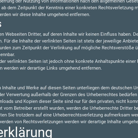
perrung der Nutzung von Informationen nach den allgemeinen Gesetz
t ab dem Zeitpunkt der Kenntnis einer konkreten Rechtsverletzung 
rden wir diese Inhalte umgehend entfernen.
s
n Webseiten Dritter, auf deren Inhalte wir keinen Einfluss haben. 
ür die Inhalte der verlinkten Seiten ist stets der jeweilige Anbiete
 wurden zum Zeitpunkt der Verlinkung auf mögliche Rechtsverstöße ü
kennbar.
der verlinkten Seiten ist jedoch ohne konkrete Anhaltspunkte einer
 werden wir derartige Links umgehend entfernen.
en Inhalte und Werke auf diesen Seiten unterliegen dem deutschen Urh
 der Verwertung außerhalb der Grenzen des Urheberrechtes bedürfen
nloads und Kopien dieser Seite sind nur für den privaten, nicht kom
cht vom Betreiber erstellt wurden, werden die Urheberrechte Dritter 
llten Sie trotzdem auf eine Urheberrechtsverletzung aufmerksam wer
erden von Rechtsverletzungen werden wir derartige Inhalte umgehe
erklärung