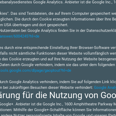
ebanalysedienstes Google Analytics. Anbieter ist die Google Inc.,
ies". Das sind Textdateien, die auf Ihrem Computer gespeichert we
lichen. Die durch den Cookie erzeugten Informationen über Ihre B
en USA übertragen und dort gespeichert.
tzerdaten bei Google Analytics finden Sie in der Datenschutzerkl
s/answer/6004245?hl=de
s durch eine entsprechende Einstellung Ihrer Browser-Software verh
nfalls nicht sämtliche Funktionen dieser Website vollumfänglich w
h das Cookie erzeugten und auf Ihre Nutzung der Website bezogenen 
Daten durch Google verhindern, indem sie das unter dem folgenden 
/tools.google.com/dlpage/gaoptout?hl=de
durch Google Analytics verhindern, indem Sie auf folgenden Link kli
en bei zukünftigen Besuchen dieser Website verhindert:
Google Analy
ärung für die Nutzung von Go
Google+. Anbieter ist die Google Inc., 1600 Amphitheatre Parkway 
ionen: Mithilfe der Google+-Schaltfläche können Sie Informationen 
 andere Nutzer personalisierte Inhalte von Google und unseren Part