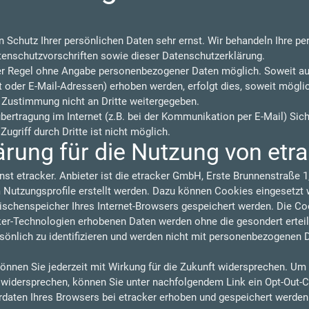
n Schutz Ihrer persönlichen Daten sehr ernst. Wir behandeln Ihre p
tenschutzvorschriften sowie dieser Datenschutzerklärung.
der Regel ohne Angabe personenbezogener Daten möglich. Soweit a
oder E-Mail-Adressen) erhoben werden, erfolgt dies, soweit möglich,
 Zustimmung nicht an Dritte weitergegeben.
übertragung im Internet (z.B. bei der Kommunikation per E-Mail) Sic
ugriff durch Dritte ist nicht möglich.
rung für die Nutzung von etr
nst etracker. Anbieter ist die etracker GmbH, Erste Brunnenstraße
utzungsprofile erstellt werden. Dazu können Cookies eingesetzt w
wischenspeicher Ihres Internet-Browsers gespeichert werden. Die C
cker-Technologien erhobenen Daten werden ohne die gesondert ertei
sönlich zu identifizieren und werden nicht mit personenbezogenen 
önnen Sie jederzeit mit Wirkung für die Zukunft widersprechen. Um
u widersprechen, können Sie unter nachfolgendem Link ein Opt-Out-C
rdaten Ihres Browsers bei etracker erhoben und gespeichert werde