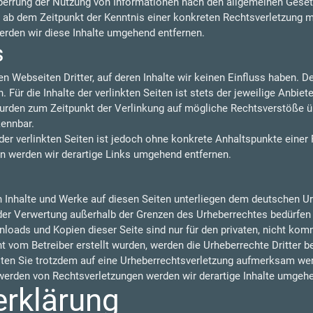
perrung der Nutzung von Informationen nach den allgemeinen Gesetz
t ab dem Zeitpunkt der Kenntnis einer konkreten Rechtsverletzung 
rden wir diese Inhalte umgehend entfernen.
s
n Webseiten Dritter, auf deren Inhalte wir keinen Einfluss haben. 
ür die Inhalte der verlinkten Seiten ist stets der jeweilige Anbiete
 wurden zum Zeitpunkt der Verlinkung auf mögliche Rechtsverstöße ü
kennbar.
der verlinkten Seiten ist jedoch ohne konkrete Anhaltspunkte einer
 werden wir derartige Links umgehend entfernen.
en Inhalte und Werke auf diesen Seiten unterliegen dem deutschen Urh
 der Verwertung außerhalb der Grenzen des Urheberrechtes bedürfen
nloads und Kopien dieser Seite sind nur für den privaten, nicht kom
cht vom Betreiber erstellt wurden, werden die Urheberrechte Dritter 
llten Sie trotzdem auf eine Urheberrechtsverletzung aufmerksam wer
erden von Rechtsverletzungen werden wir derartige Inhalte umgehe
erklärung