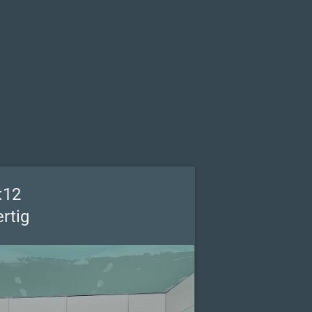
:12
ertig