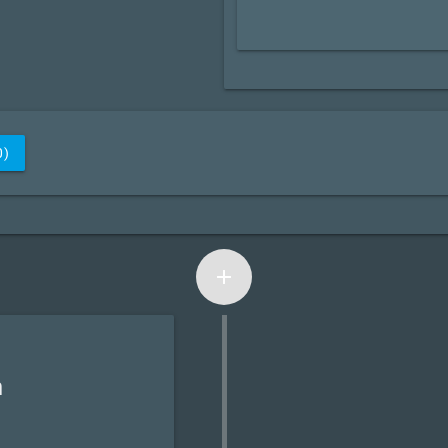
0)
add
n