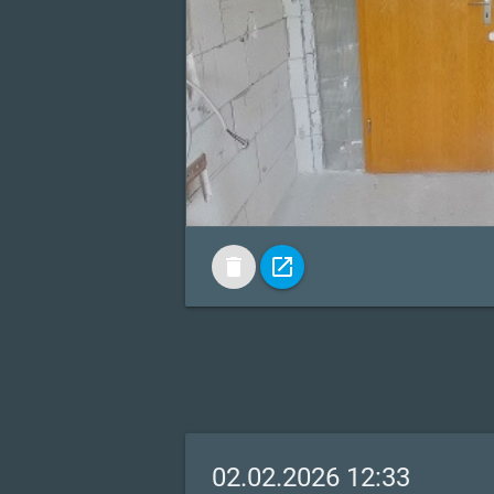
delete
open_in_new
02.02.2026 12:33