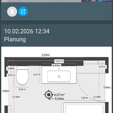
delete
open_in_new
10.02.2026 12:34
Planung