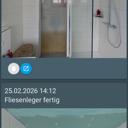
delete
open_in_new
25.02.2026 14:12
Fliesenleger fertig