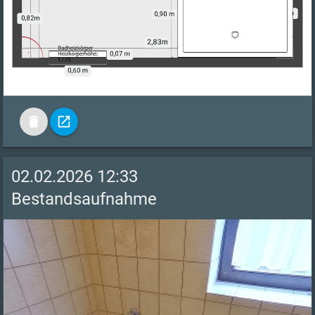
delete
open_in_new
02.02.2026 12:33
Bestandsaufnahme