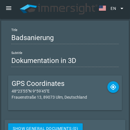
menu
arrow_drop_down
EN
Title
Subtitle
GPS Coordinates
gps_fixed
48°23'55"N 9°59'45"E
Frauenstraße 13, 89073 Ulm, Deutschland
SHOW GENERAL DOCUMENTS (0)