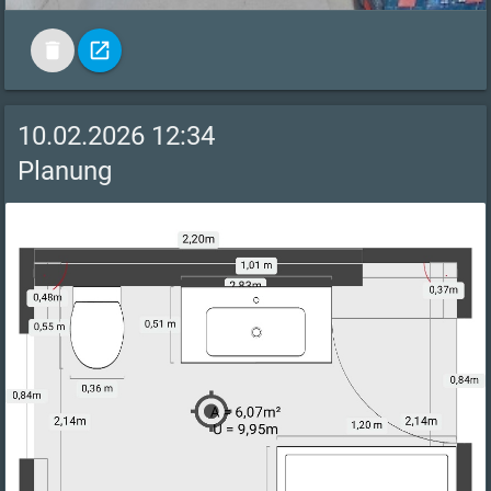
delete
open_in_new
10.02.2026 12:34
Planung