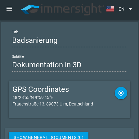
menu
arrow_drop_down
EN
Title
Subtitle
GPS Coordinates
gps_fixed
48°23'55"N 9°59'45"E
Frauenstraße 13, 89073 Ulm, Deutschland
SHOW GENERAL DOCUMENTS (0)