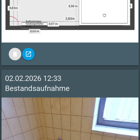
delete
open_in_new
02.02.2026 12:33
Bestandsaufnahme