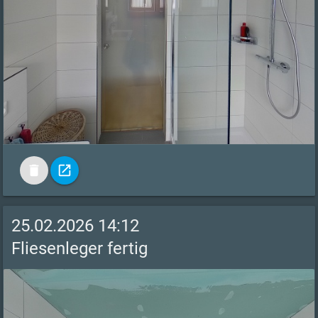
delete
open_in_new
25.02.2026 14:12
Fliesenleger fertig