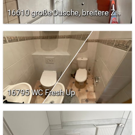
16610 große Dusche, breitere Zimmertür
16795 WC Fresh Up