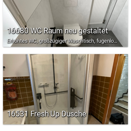
16680 WC Raum neu gestaltet
Erhöhtes WC, großzügiger Waschtisch, fugenlose Wandvertäfelung, Zimmertür
16531 Fresh Up Dusche